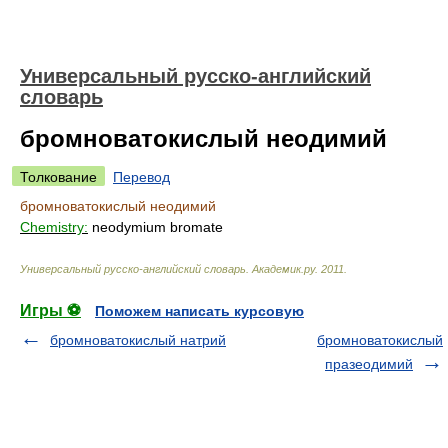
Универсальный русско-английский
словарь
бромноватокислый неодимий
Толкование
Перевод
бромноватокислый неодимий
Chemistry:
neodymium bromate
Универсальный русско-английский словарь
.
Академик.ру
.
2011
.
Игры ⚽
Поможем написать курсовую
бромноватокислый натрий
бромноватокислый
празеодимий